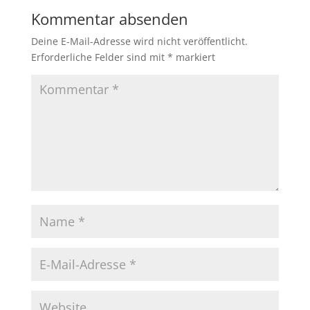
b
A
Li
Kommentar absenden
o
p
n
Deine E-Mail-Adresse wird nicht veröffentlicht.
o
p
k
Erforderliche Felder sind mit
*
markiert
k