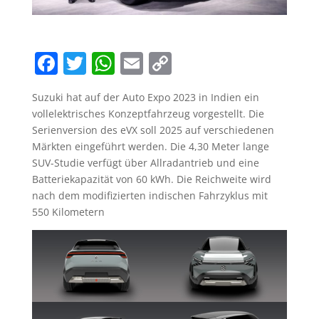
F
T
W
E
C
a
w
h
m
o
Suzuki hat auf der Auto Expo 2023 in Indien ein
c
itt
at
ai
p
vollelektrisches Konzeptfahrzeug vorgestellt. Die
e
er
s
l
y
Serienversion des eVX soll 2025 auf verschiedenen
b
A
Li
Märkten eingeführt werden. Die 4,30 Meter lange
SUV-Studie verfügt über Allradantrieb und eine
o
p
n
Batteriekapazität von 60 kWh. Die Reichweite wird
o
p
k
nach dem modifizierten indischen Fahrzyklus mit
550 Kilometern
k