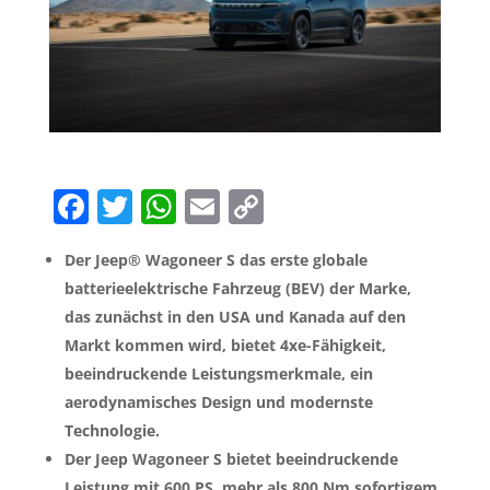
F
T
W
E
C
a
w
h
m
o
Der Jeep® Wagoneer S das erste globale
c
itt
at
ai
p
batterieelektrische Fahrzeug (BEV) der Marke,
e
er
s
l
y
das zunächst in den USA und Kanada auf den
b
A
Li
Markt kommen wird, bietet 4xe-Fähigkeit,
o
p
n
beeindruckende Leistungsmerkmale, ein
aerodynamisches Design und modernste
o
p
k
Technologie.
k
Der Jeep Wagoneer S bietet beeindruckende
Leistung mit 600 PS, mehr als 800 Nm sofortigem