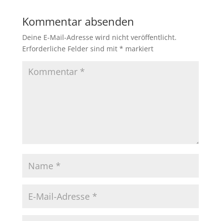
b
A
Li
Kommentar absenden
o
p
n
Deine E-Mail-Adresse wird nicht veröffentlicht.
o
p
k
Erforderliche Felder sind mit
*
markiert
k