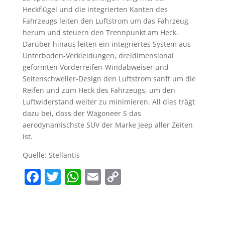
Heckflügel und die integrierten Kanten des
Fahrzeugs leiten den Luftstrom um das Fahrzeug
herum und steuern den Trennpunkt am Heck.
Darüber hinaus leiten ein integriertes System aus
Unterboden-Verkleidungen, dreidimensional
geformten Vorderreifen-Windabweiser und
Seitenschweller-Design den Luftstrom sanft um die
Reifen und zum Heck des Fahrzeugs, um den
Luftwiderstand weiter zu minimieren. All dies trägt
dazu bei, dass der Wagoneer S das
aerodynamischste SUV der Marke Jeep aller Zeiten
ist.
Quelle: Stellantis
F
T
W
E
C
a
w
h
m
o
c
itt
at
ai
p
e
er
s
l
y