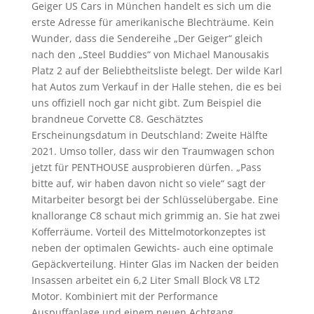
k
Geiger US Cars in München handelt es sich um die
erste Adresse für amerikanische Blechträume. Kein
Wunder, dass die Sendereihe „Der Geiger“ gleich
nach den „Steel Buddies“ von Michael Manousakis
Platz 2 auf der Beliebtheitsliste belegt. Der wilde Karl
hat Autos zum Verkauf in der Halle stehen, die es bei
uns offiziell noch gar nicht gibt. Zum Beispiel die
brandneue Corvette C8. Geschätztes
Erscheinungsdatum in Deutschland: Zweite Hälfte
2021. Umso toller, dass wir den Traumwagen schon
jetzt für PENTHOUSE ausprobieren dürfen. „Pass
bitte auf, wir haben davon nicht so viele“ sagt der
Mitarbeiter besorgt bei der Schlüsselübergabe. Eine
knallorange C8 schaut mich grimmig an. Sie hat zwei
Kofferräume. Vorteil des Mittelmotorkonzeptes ist
neben der optimalen Gewichts- auch eine optimale
Gepäckverteilung. Hinter Glas im Nacken der beiden
Insassen arbeitet ein 6,2 Liter Small Block V8 LT2
Motor. Kombiniert mit der Performance
Auspuffanlage und einem neuen Achtgang