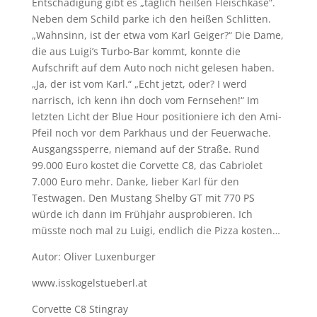
Entschädigung gibt es „täglich heißen Fleischkäse“.
Neben dem Schild parke ich den heißen Schlitten.
„Wahnsinn, ist der etwa vom Karl Geiger?“ Die Dame,
die aus Luigi’s Turbo-Bar kommt, konnte die
Aufschrift auf dem Auto noch nicht gelesen haben.
„Ja, der ist vom Karl.“ „Echt jetzt, oder? I werd
narrisch, ich kenn ihn doch vom Fernsehen!“ Im
letzten Licht der Blue Hour positioniere ich den Ami-
Pfeil noch vor dem Parkhaus und der Feuerwache.
Ausgangssperre, niemand auf der Straße. Rund
99.000 Euro kostet die Corvette C8, das Cabriolet
7.000 Euro mehr. Danke, lieber Karl für den
Testwagen. Den Mustang Shelby GT mit 770 PS
würde ich dann im Frühjahr ausprobieren. Ich
müsste noch mal zu Luigi, endlich die Pizza kosten…
Autor: Oliver Luxenburger
www.isskogelstueberl.at
Corvette C8 Stingray