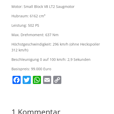
Motor: Small Block V8 LT2 Saugmotor
Hubraum: 6162 cm³
Leistung: 502 PS
Max. Drehmoment: 637 Nm
Höchstgeschwindigkeit: 296 km/h (ohne Heckspoiler
312 km/h)
Beschleunigung 0 auf 100 km/h: 2,9 Sekunden
Basispreis: 99.000 Euro
F
T
W
E
C
a
w
h
m
o
c
itt
at
ai
p
e
er
s
l
y
1 Kommentar
b
A
Li