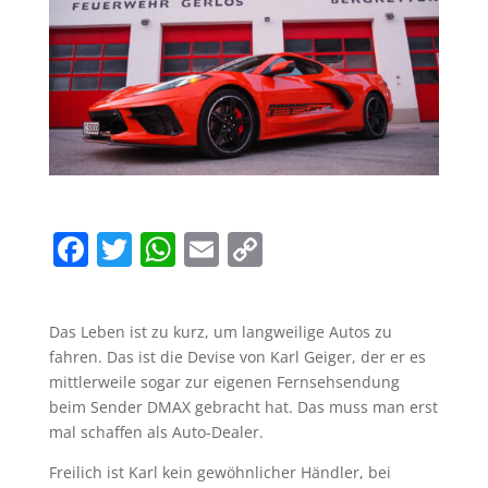
F
T
W
E
C
a
w
h
m
o
c
itt
at
ai
p
Das Leben ist zu kurz, um langweilige Autos zu
e
er
s
l
y
fahren. Das ist die Devise von Karl Geiger, der er es
b
A
Li
mittlerweile sogar zur eigenen Fernsehsendung
beim Sender DMAX gebracht hat. Das muss man erst
o
p
n
mal schaffen als Auto-Dealer.
o
p
k
Freilich ist Karl kein gewöhnlicher Händler, bei