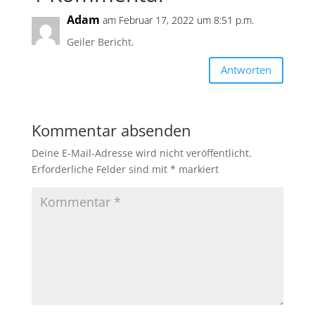
o
p
n
Adam
am Februar 17, 2022 um 8:51 p.m.
o
p
k
Geiler Bericht.
k
Antworten
Kommentar absenden
Deine E-Mail-Adresse wird nicht veröffentlicht.
Erforderliche Felder sind mit
*
markiert