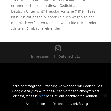
erinnert sich noch an dieses Gedicht aus dem
Deutsch-Unterricht? Theodor Fontane (1819 – 1898)
ist nur nicht deshalb, sondern auch wegen seiner
mehrfach verfilmten Romane wie „Effie Briest“ oder
„Unterm Birnbaum“ einer der...
Impressum
|
Datenschutz
Für die bestmögliche Erfahrung verwenden wir Cookies. Mit
Google Analytics wird das Nutzerverhalten anonymisiert
erfasst, was Sie
hier
per Opt-out deaktivieren können.
Akzeptieren
Datenschutzerklärung